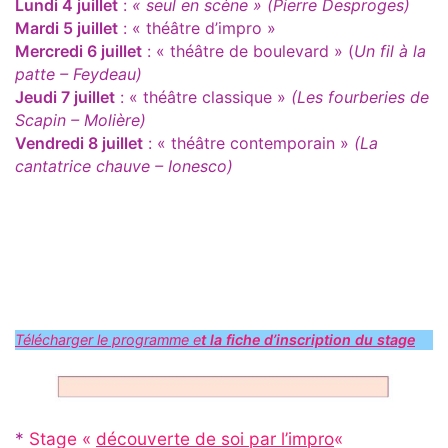
Lundi 4 juillet
:
« seul en scène » (Pierre Desproges)
Mardi 5 juillet
: « théâtre d’impro »
Mercredi 6 juillet
: « théâtre de boulevard » (
Un fil à la
patte – Feydeau)
Jeudi 7 juillet
: « théâtre classique »
(Les fourberies de
Scapin – Molière)
Vendredi 8 juillet
: « théâtre contemporain »
(La
cantatrice chauve – Ionesco)
.
.
Télécharger le programme e
t la fiche d’inscription du stage
*
Stage «
découverte de soi par l’impro
«