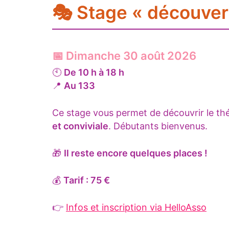
🎭 Stage « découver
📅 Dimanche 30 août 2026
🕙
De 10 h à 18 h
📍
Au 133
Ce stage vous permet de découvrir le th
et conviviale
. Débutants bienvenus.
🎁
Il reste encore quelques places !
💰
Tarif : 75 €
👉
Infos et inscription via HelloAsso