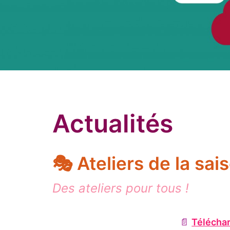
Actualités
🎭 Ateliers de la sa
Des ateliers pour tous !
📄
Téléchar