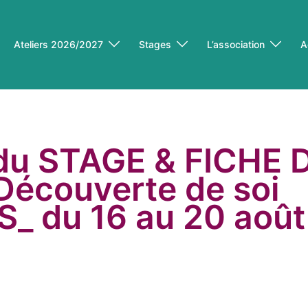
Ateliers 2026/2027
Stages
L’association
A
 STAGE & FICHE 
écouverte de soi
eS_ du 16 au 20 août