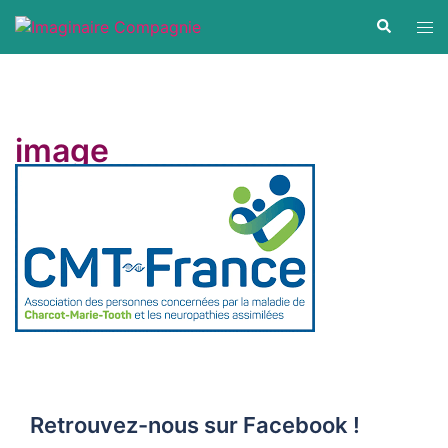
Aller
Ouvr
Recherche
au
le
contenu
men
image
Retrouvez-nous sur Facebook !