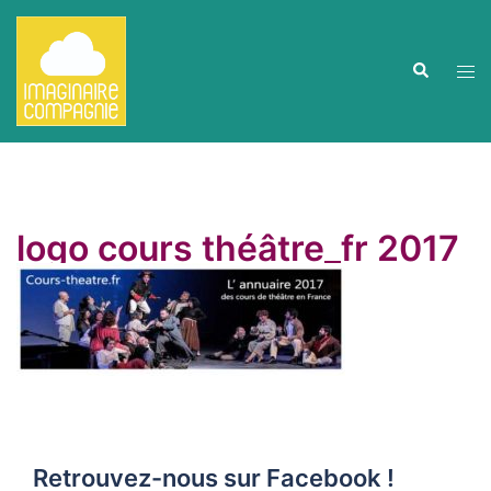
Aller
au
contenu
Ouvr
Recherche
le
men
logo cours théâtre_fr 2017
Retrouvez-nous sur Facebook !