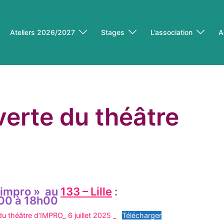
Ateliers 2026/2027
Stages
L’association
A
erte du théâtre
d’impro »
au
133 – Lille
:
h00 à 18h00
du théâtre d’IMPRO_ 6 juillet 2025 _
Télécharger