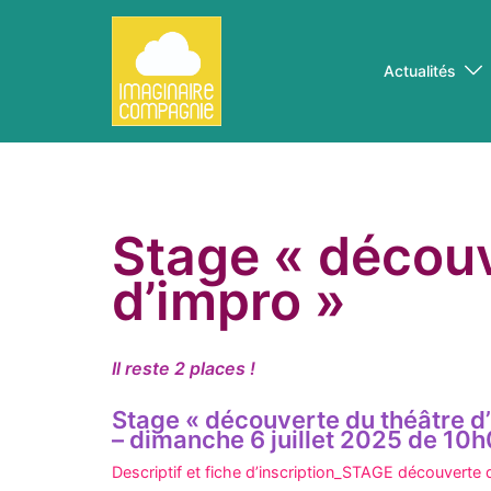
Aller
au
contenu
Actualités
Stage « découv
d’impro »
Il reste 2 places !
Stage « découverte du théâtre 
– dimanche 6 juillet 2025 de 10
Descriptif et fiche d’inscription_STAGE découverte 