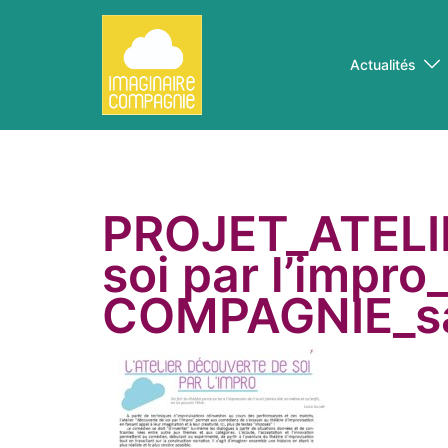
Aller
au
contenu
Actualités
PROJET_ATELI
soi par l’impr
COMPAGNIE_sa