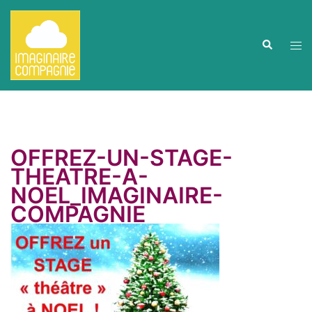
Aller
au
contenu
Ouvr
Recherche
le
men
OFFREZ-UN-STAGE-
THEATRE-A-
NOEL_IMAGINAIRE-
COMPAGNIE